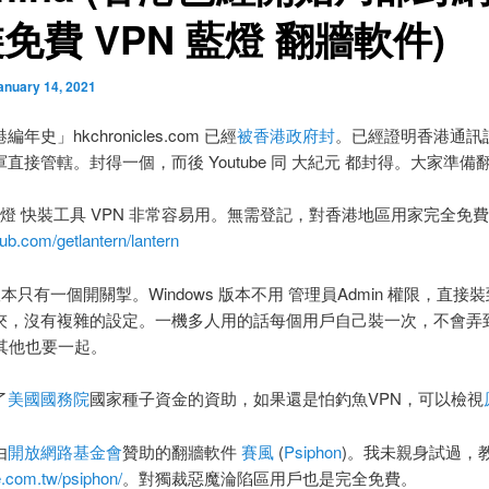
免費 VPN 藍燈 翻牆軟件)
anuary 14, 2021
年史」hkchronicles.com 已經
被香港政府封
。已經證明香港通訊
直接管轄。封得一個，而後 Youtube 同 大紀元 都封得。大家準備
rn 藍燈 快裝工具 VPN 非常容易用。無需登記，對香港地區用家完全免
thub.com/getlantern/lantern
id 版本只有一個開關掣。Windows 版本不用 管理員Admin 權限，直接
夾，沒有複雜的設定。一機多人用的話每個用戶自己裝一次，不會弄
，其他也要一起。
了
美國國務院
國家種子資金的資助，如果還是怕釣魚VPN，可以檢視
由
開放網路基金會
贊助的翻牆軟件
賽風
(
Psiphon
)。我未親身試過，
ee.com.tw/psiphon/
。對獨裁惡魔淪陷區用戶也是完全免費。