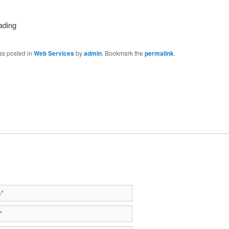
as posted in
Web Services
by
admin
. Bookmark the
permalink
.
Name*
Email*