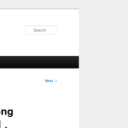
Search
Next
→
ong
網，