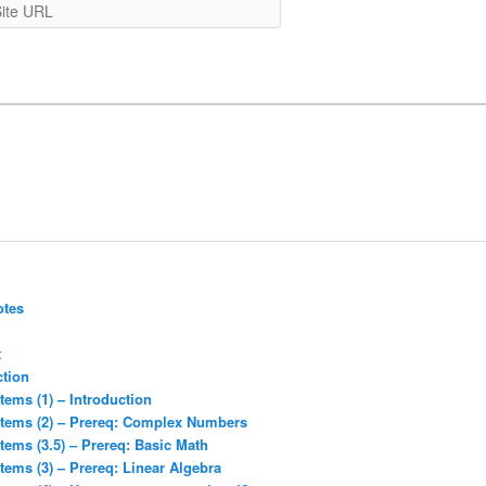
WebSite
URL
otes
t
ction
tems (1) – Introduction
stems (2) – Prereq: Complex Numbers
tems (3.5) – Prereq: Basic Math
tems (3) – Prereq: Linear Algebra