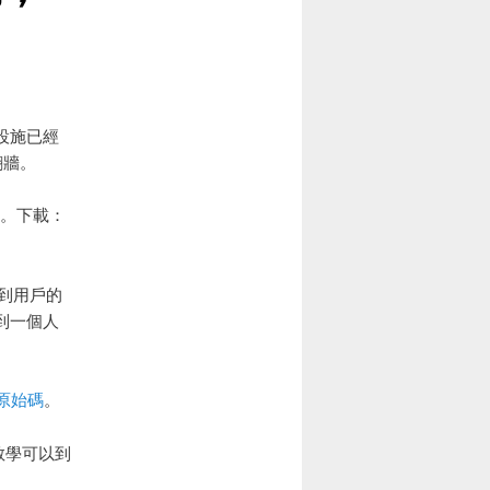
設施已經
翻牆。
費。下載：
裝到用戶的
到一個人
原始碼
。
教學可以到